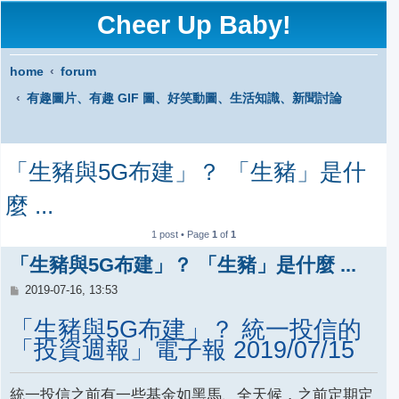
Cheer Up Baby!
home
forum
有趣圖片、有趣 GIF 圖、好笑動圖、生活知識、新聞討論
S
「生豬與5G布建」？ 「生豬」是什
e
a
麼 ...
r
1 post • Page
1
of
1
c
「生豬與5G布建」？ 「生豬」是什麼 ...
h
P
2019-07-16, 13:53
o
s
「生豬與5G布建」？ 統一投信的
t
「投資週報」電子報 2019/07/15
統一投信之前有一些基金如黑馬、全天候，之前定期定