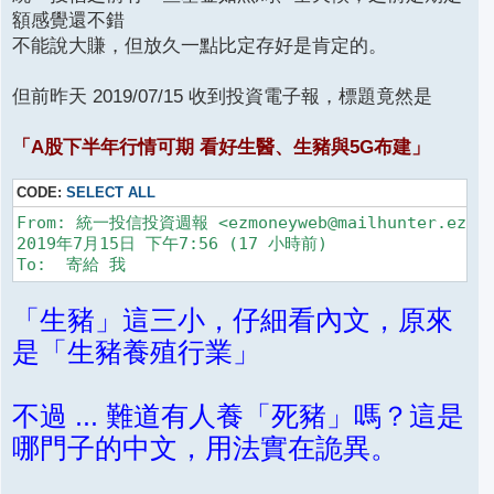
額感覺還不錯
不能說大賺，但放久一點比定存好是肯定的。
但前昨天 2019/07/15 收到投資電子報，標題竟然是
「A股下半年行情可期 看好生醫、生豬與5G布建」
CODE:
SELECT ALL
From: 統一投信投資週報 <ezmoneyweb@mailhunter.ezmone
2019年7月15日 下午7:56 (17 小時前)

「生豬」這三小，仔細看內文，原來
是「生豬養殖行業」
不過 ... 難道有人養「死豬」嗎？這是
哪門子的中文，用法實在詭異。