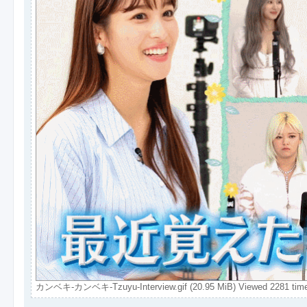
カンベキ-カンベキ-Tzuyu-Interview.gif (20.95 MiB) Viewed 2281 tim