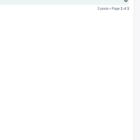
T
o
2 posts • Page
1
of
1
p