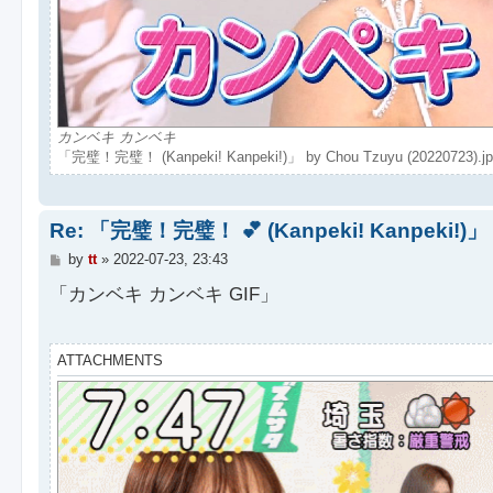
カンベキ カンベキ
「完璧！完璧！ (Kanpeki! Kanpeki!)」 by Chou Tzuyu (20220723).jpg 
Re: 「完璧！完璧！ 💕 (Kanpeki! Kanpeki!)」 b
P
by
tt
»
2022-07-23, 23:43
o
s
「カンベキ カンベキ GIF」
t
ATTACHMENTS