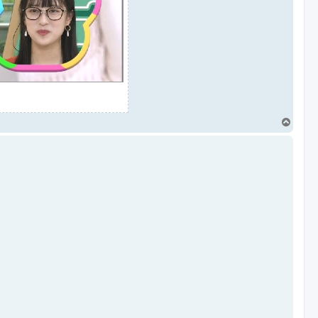
T
o
p