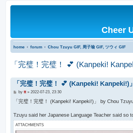
Cheer 
home
forum
Chou Tzuyu GIF, 周子瑜 GIF, ツウィ GIF
「完璧！完璧！ 💕 (Kanpeki! Kanpeki!
「完璧！完璧！ 💕 (Kanpeki! Kanpeki!)」 b
P
by
tt
»
2022-07-23, 23:30
o
s
「完璧！完璧！ (Kanpeki! Kanpeki!)」 by Chou Tzuyu 
t
Tzuyu said her Japanese Language Teacher said s
ATTACHMENTS