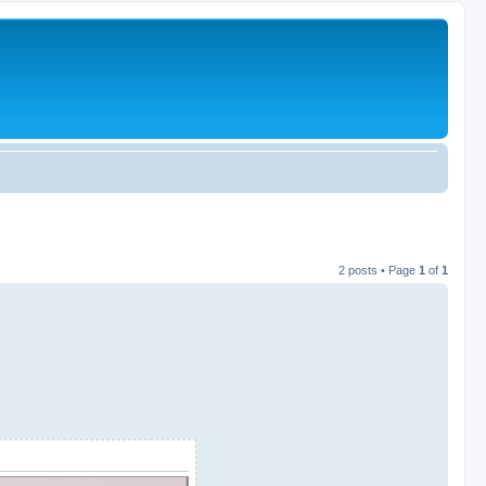
2 posts • Page
1
of
1