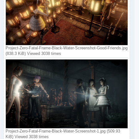
Project-Zero-Fatal-Frame-Black-Water-Screenshot-Good-Friends.jpg
(838.3 KiB) Viewed 3038 times
Project-Zero-Fatal-Frame-Black-Water-Screenshot-1.jpg (509.93
KiB) Viewed 3038 times