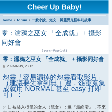
Cheer Up Baby!
home
forum
一般小說、短文，與靈異鬼怪科幻故事
S
零：濡鴉之巫女 「全成就」 + 攝影
e
a
同好會
r
2 posts • Page
1
of
1
c
零：濡鴉之巫女 「全成就」 + 攝影同好會
h
P
2023-02-19, 23:12
o
s
怨靈「容易漏掉的怨靈看取影片」
t
（建議要先拿到無 + 遲，怨靈蒐集
成就用 NORMAL 甚至 easy 打即
可）：
✅ 1. 被裝入柩籠的女人（籠女）：選『最終雫』，不來