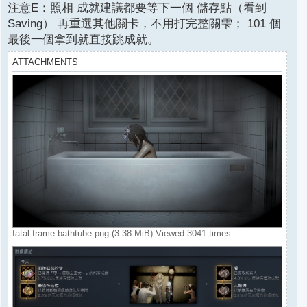
注意E：照相 成就建議都要等下一個 儲存點（看到
Saving） 再重選其他關卡，不用打完整關雫； 101 個
最後一個拿到就直接跳成就。
ATTACHMENTS
fatal-frame-bathtube.png (3.38 MiB) Viewed 3041 times