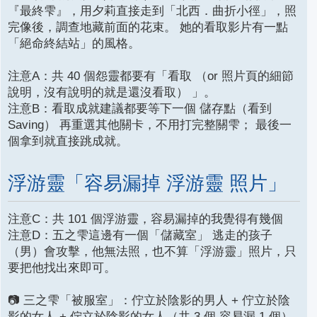
『最終雫』，用夕莉直接走到「北西．曲折小徑」，照
完像後，調查地藏前面的花束。 她的看取影片有一點
「絕命終結站」的風格。
注意A：共 40 個怨靈都要有「看取 （or 照片頁的細節
說明，沒有說明的就是還沒看取） 」。
注意B：看取成就建議都要等下一個 儲存點（看到
Saving） 再重選其他關卡，不用打完整關雫； 最後一
個拿到就直接跳成就。
浮游靈「容易漏掉 浮游靈 照片」
注意C：共 101 個浮游靈，容易漏掉的我覺得有幾個
注意D：五之雫這邊有一個「儲藏室」 逃走的孩子
（男）會攻擊，他無法照，也不算「浮游靈」照片，只
要把他找出來即可。
📷 三之雫「被服室」：佇立於陰影的男人 + 佇立於陰
影的女人 + 佇立於陰影的女人（共 3 個 容易漏 1 個）