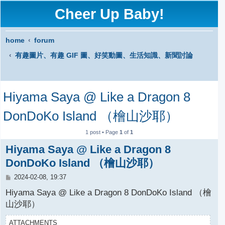
Cheer Up Baby!
home
forum
有趣圖片、有趣 GIF 圖、好笑動圖、生活知識、新聞討論
S
Hiyama Saya @ Like a Dragon 8
e
a
DonDoKo Island （檜山沙耶）
r
1 post • Page
1
of
1
c
Hiyama Saya @ Like a Dragon 8
h
DonDoKo Island （檜山沙耶）
P
2024-02-08, 19:37
o
s
Hiyama Saya @ Like a Dragon 8 DonDoKo Island （檜
t
山沙耶）
ATTACHMENTS