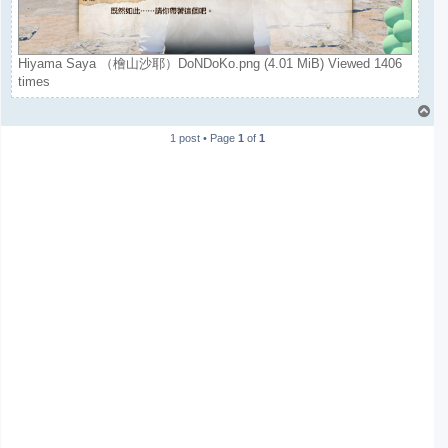
Hiyama Saya （檜山沙耶）DoNDoKo.png (4.01 MiB) Viewed 1406
times
T
o
1 post • Page
1
of
1
p