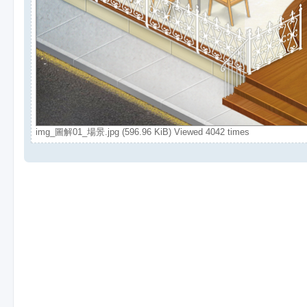
img_圖解01_場景.jpg (596.96 KiB) Viewed 4042 times