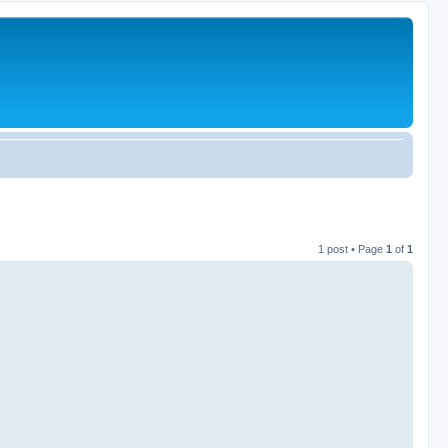
1 post • Page
1
of
1