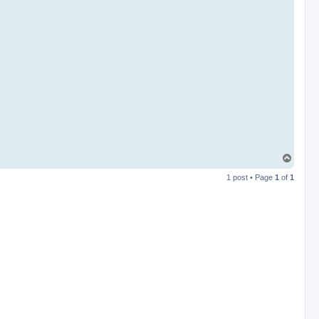
T
o
1 post • Page
1
of
1
p