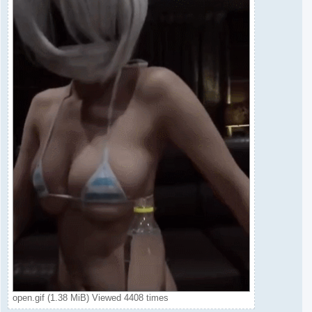
open.gif (1.38 MiB) Viewed 4408 times