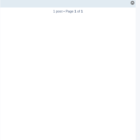
T
o
1 post • Page
1
of
1
p