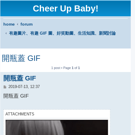
Cheer Up Baby!
home
forum
有趣圖片、有趣 GIF 圖、好笑動圖、生活知識、新聞討論
S
開瓶蓋 GIF
e
a
1 post • Page
1
of
1
r
開瓶蓋 GIF
c
P
2019-07-13, 12:37
o
h
s
開瓶蓋 GIF
t
ATTACHMENTS